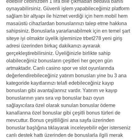
edebilir cebinizden 1 lira bile çıkmadan bedava bahis
oynayabilirsiniz. Güvenli işlem yapabileceğimiz platform
sağlam bir altyapı ile hizmet verdiği için hem mobil hem
masaüstü cihazlardan bonuslarınızı talep etme hakkına
sahipsiniz. Bonuslarla yararlanabilmek için en temel şart
siteye iyi olmaktır üyelik işleminize trbet278 yeni giriş
adresi üzerinden birkaç dakikanızı ayırarak
gerçekleştirebilirsiniz. Üyeliğinizle birlikte sahip
olabileceğiniz bonusların çeşitleri her geçen gün
artmaktadır. Canlı casino spor ve slot oyunlarında
değerlendirebileceğiniz yatırım bonusları yine bu 3 ana
kategoride kayıtlarınızı telafi edebileceğiniz kayıp
bonusları gibi avantajlarınız vardır. Yatırım ve kayıp
bonuslarının yanı sıra vıp bonuslar bazı oyun
sağlayıcılara özel olarak sunulan bonuslar ödeme
kanallarına özel bonuslar gibi çeşitli bonus türleri de
mevcuttur. Bonus çeşitliliğini ana sayfa üzerinden
bonuslar başlığına tıklayarak inceleyebilir eğer isterseniz
canlı destek hattı üzerinden de bonuslarla ilgili merak