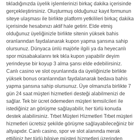
tıkladığınızda üyelik işlemlerinizi birkaç dakika içerisinde
gerçekleştirirsiniz. Oluşturmuş olduğunuz kayıt formunun
siteye ulaşması ile birlikte platform yetkilileri birkaç dakika
içerisinde hesabınızı aktif hale getirir. Elde etmiş
olduğunuz üyeliğinizle birlikte sitenin yüksek bahis
oranlarından faydalanarak kupon yapma şansına sahip
olursunuz. Dünyaca ünlü majörle ilgili ya da heyecanlı
spor müsabakalarını tek tıkla kupon yapabilir deyim
yerindeyse bir koyup 3 alma şansı elde edebilirsiniz.
Canlı casino ve slot oyunlarında da üyeliğinizle birlikte
yüksek bonus oranlarından faydalanarak bedava bahis
yapma şansına sahip olursunuz. Üye olmanızla birlikte 7
gün 24 saat müşteri hizmetleri desteği alabilmenizi de
sağlar. Tek bir ücret ödemeden müşteri temsilcileri ile
istediğiniz an görüşme sağlayabilir, her türlü konuda
destek alabilirsiniz. Trbet Müşteri Hizmetleri Trbet müşteri
hizmetleri ücretsiz şekilde görüşme sağlayabileceğiniz bir
altyapıdır. Canlı casino, spor ve slot alanında merak
ettiğiniz her türlü bilgiye müşteri hizmetleri üzerinden