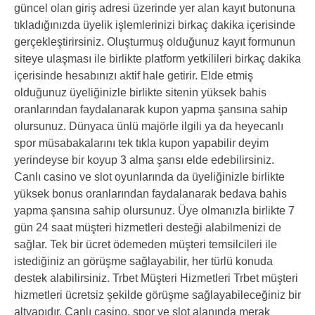
güncel olan giriş adresi üzerinde yer alan kayıt butonuna
tıkladığınızda üyelik işlemlerinizi birkaç dakika içerisinde
gerçekleştirirsiniz. Oluşturmuş olduğunuz kayıt formunun
siteye ulaşması ile birlikte platform yetkilileri birkaç dakika
içerisinde hesabınızı aktif hale getirir. Elde etmiş
olduğunuz üyeliğinizle birlikte sitenin yüksek bahis
oranlarından faydalanarak kupon yapma şansına sahip
olursunuz. Dünyaca ünlü majörle ilgili ya da heyecanlı
spor müsabakalarını tek tıkla kupon yapabilir deyim
yerindeyse bir koyup 3 alma şansı elde edebilirsiniz.
Canlı casino ve slot oyunlarında da üyeliğinizle birlikte
yüksek bonus oranlarından faydalanarak bedava bahis
yapma şansına sahip olursunuz. Üye olmanızla birlikte 7
gün 24 saat müşteri hizmetleri desteği alabilmenizi de
sağlar. Tek bir ücret ödemeden müşteri temsilcileri ile
istediğiniz an görüşme sağlayabilir, her türlü konuda
destek alabilirsiniz. Trbet Müşteri Hizmetleri Trbet müşteri
hizmetleri ücretsiz şekilde görüşme sağlayabileceğiniz bir
altyapıdır. Canlı casino, spor ve slot alanında merak