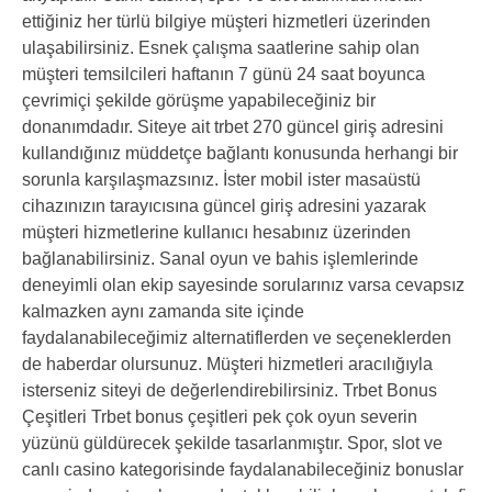
ettiğiniz her türlü bilgiye müşteri hizmetleri üzerinden
ulaşabilirsiniz. Esnek çalışma saatlerine sahip olan
müşteri temsilcileri haftanın 7 günü 24 saat boyunca
çevrimiçi şekilde görüşme yapabileceğiniz bir
donanımdadır. Siteye ait trbet 270 güncel giriş adresini
kullandığınız müddetçe bağlantı konusunda herhangi bir
sorunla karşılaşmazsınız. İster mobil ister masaüstü
cihazınızın tarayıcısına güncel giriş adresini yazarak
müşteri hizmetlerine kullanıcı hesabınız üzerinden
bağlanabilirsiniz. Sanal oyun ve bahis işlemlerinde
deneyimli olan ekip sayesinde sorularınız varsa cevapsız
kalmazken aynı zamanda site içinde
faydalanabileceğimiz alternatiflerden ve seçeneklerden
de haberdar olursunuz. Müşteri hizmetleri aracılığıyla
isterseniz siteyi de değerlendirebilirsiniz. Trbet Bonus
Çeşitleri Trbet bonus çeşitleri pek çok oyun severin
yüzünü güldürecek şekilde tasarlanmıştır. Spor, slot ve
canlı casino kategorisinde faydalanabileceğiniz bonuslar