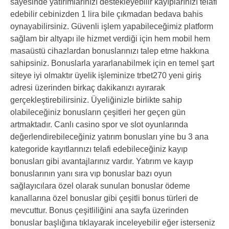
sayesinde yatırımlarınızı destekleyebilir kayıplarınızı telafi
edebilir cebinizden 1 lira bile çıkmadan bedava bahis
oynayabilirsiniz. Güvenli işlem yapabileceğimiz platform
sağlam bir altyapı ile hizmet verdiği için hem mobil hem
masaüstü cihazlardan bonuslarınızı talep etme hakkına
sahipsiniz. Bonuslarla yararlanabilmek için en temel şart
siteye iyi olmaktır üyelik işleminize trbet270 yeni giriş
adresi üzerinden birkaç dakikanızı ayırarak
gerçekleştirebilirsiniz. Üyeliğinizle birlikte sahip
olabileceğiniz bonusların çeşitleri her geçen gün
artmaktadır. Canlı casino spor ve slot oyunlarında
değerlendirebileceğiniz yatırım bonusları yine bu 3 ana
kategoride kayıtlarınızı telafi edebileceğiniz kayıp
bonusları gibi avantajlarınız vardır. Yatırım ve kayıp
bonuslarının yanı sıra vıp bonuslar bazı oyun
sağlayıcılara özel olarak sunulan bonuslar ödeme
kanallarına özel bonuslar gibi çeşitli bonus türleri de
mevcuttur. Bonus çeşitliliğini ana sayfa üzerinden
bonuslar başlığına tıklayarak inceleyebilir eğer isterseniz