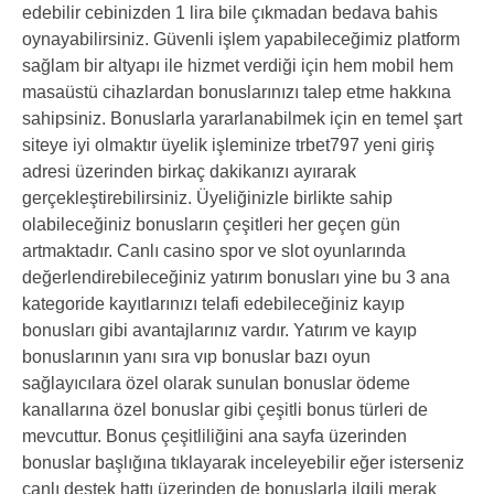
edebilir cebinizden 1 lira bile çıkmadan bedava bahis
oynayabilirsiniz. Güvenli işlem yapabileceğimiz platform
sağlam bir altyapı ile hizmet verdiği için hem mobil hem
masaüstü cihazlardan bonuslarınızı talep etme hakkına
sahipsiniz. Bonuslarla yararlanabilmek için en temel şart
siteye iyi olmaktır üyelik işleminize trbet797 yeni giriş
adresi üzerinden birkaç dakikanızı ayırarak
gerçekleştirebilirsiniz. Üyeliğinizle birlikte sahip
olabileceğiniz bonusların çeşitleri her geçen gün
artmaktadır. Canlı casino spor ve slot oyunlarında
değerlendirebileceğiniz yatırım bonusları yine bu 3 ana
kategoride kayıtlarınızı telafi edebileceğiniz kayıp
bonusları gibi avantajlarınız vardır. Yatırım ve kayıp
bonuslarının yanı sıra vıp bonuslar bazı oyun
sağlayıcılara özel olarak sunulan bonuslar ödeme
kanallarına özel bonuslar gibi çeşitli bonus türleri de
mevcuttur. Bonus çeşitliliğini ana sayfa üzerinden
bonuslar başlığına tıklayarak inceleyebilir eğer isterseniz
canlı destek hattı üzerinden de bonuslarla ilgili merak