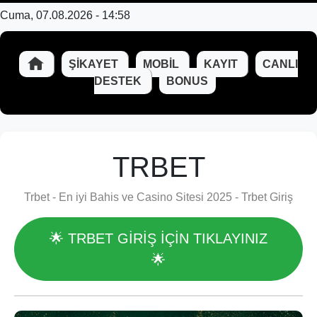
Cuma, 07.08.2026 - 14:58
ŞIKAYET
MOBIL
KAYIT
CANLI
DESTEK
BONUS
TRBET
Trbet - En iyi Bahis ve Casino Sitesi 2025 - Trbet Giriş
🌟 TRBET GİRİŞ İÇİN TIKLAYINIZ
🌟