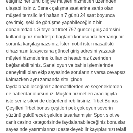
ettiğiniz her türlü bilgiye müşteri hizmetleri üzerinden
ulaşabilirsiniz. Esnek çalışma saatlerine sahip olan
müşteri temsilcileri haftanın 7 günü 24 saat boyunca
çevrimiçi şekilde görüşme yapabileceğiniz bir
donanımdadır. Siteye ait trbet 797 güncel giriş adresini
kullandığınız müddetçe bağlantı konusunda herhangi bir
sorunla karşılaşmazsınız. İster mobil ister masaüstü
cihazınızın tarayıcısına güncel giriş adresini yazarak
müşteri hizmetlerine kullanıcı hesabınız üzerinden
bağlanabilirsiniz. Sanal oyun ve bahis işlemlerinde
deneyimli olan ekip sayesinde sorularınız varsa cevapsız
kalmazken aynı zamanda site içinde
faydalanabileceğimiz alternatiflerden ve seçeneklerden
de haberdar olursunuz. Müşteri hizmetleri aracılığıyla
isterseniz siteyi de değerlendirebilirsiniz. Trbet Bonus
Çeşitleri Trbet bonus çeşitleri pek çok oyun severin
yüzünü güldürecek şekilde tasarlanmıştır. Spor, slot ve
canlı casino kategorisinde faydalanabileceğiniz bonuslar
sayesinde yatırımlarınızı destekleyebilir kayıplarınızı telafi