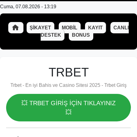
Cuma, 07.08.2026 - 13:19
ŞIKAYET
MOBIL
KAYIT
CANLI
DESTEK
BONUS
TRBET
Trbet - En iyi Bahis ve Casino Sitesi 2025 - Trbet Giriş
💥 TRBET GİRİŞ İÇİN TIKLAYINIZ
💥