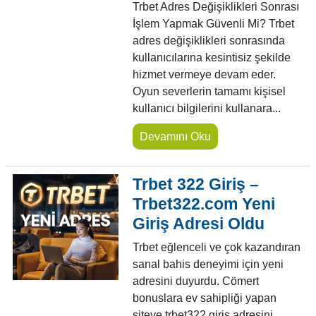
Trbet Adres Değişiklikleri Sonrası
İşlem Yapmak Güvenli Mi? Trbet
adres değişiklikleri sonrasında
kullanıcılarına kesintisiz şekilde
hizmet vermeye devam eder.
Oyun severlerin tamamı kişisel
kullanıcı bilgilerini kullanara...
Devamını Oku
Trbet 322 Giriş –
Trbet322.com Yeni
Giriş Adresi Oldu
Trbet eğlenceli ve çok kazandıran
sanal bahis deneyimi için yeni
adresini duyurdu. Cömert
bonuslara ev sahipliği yapan
siteye trbet322 giriş adresini