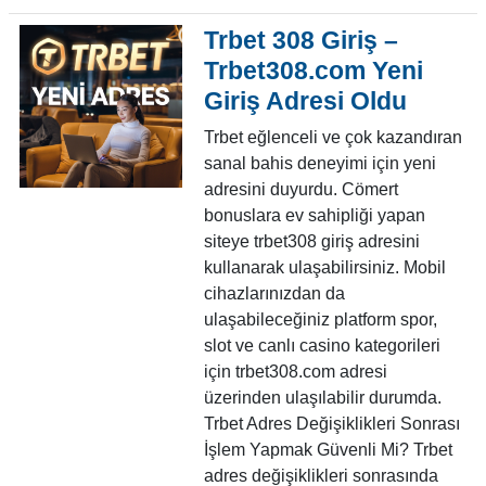
Trbet 308 Giriş –
Trbet308.com Yeni
Giriş Adresi Oldu
Trbet eğlenceli ve çok kazandıran
sanal bahis deneyimi için yeni
adresini duyurdu. Cömert
bonuslara ev sahipliği yapan
siteye trbet308 giriş adresini
kullanarak ulaşabilirsiniz. Mobil
cihazlarınızdan da
ulaşabileceğiniz platform spor,
slot ve canlı casino kategorileri
için trbet308.com adresi
üzerinden ulaşılabilir durumda.
Trbet Adres Değişiklikleri Sonrası
İşlem Yapmak Güvenli Mi? Trbet
adres değişiklikleri sonrasında