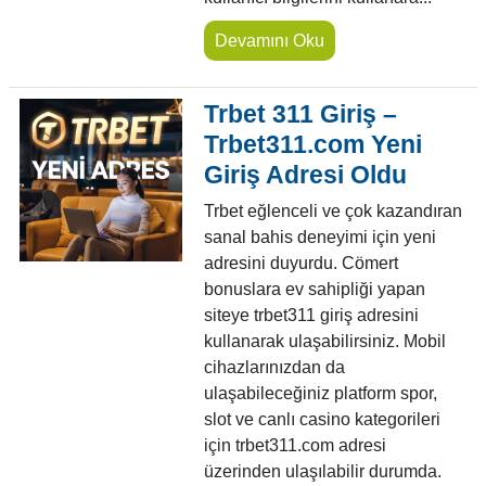
Devamını Oku
Trbet 311 Giriş –
Trbet311.com Yeni
Giriş Adresi Oldu
Trbet eğlenceli ve çok kazandıran
sanal bahis deneyimi için yeni
adresini duyurdu. Cömert
bonuslara ev sahipliği yapan
siteye trbet311 giriş adresini
kullanarak ulaşabilirsiniz. Mobil
cihazlarınızdan da
ulaşabileceğiniz platform spor,
slot ve canlı casino kategorileri
için trbet311.com adresi
üzerinden ulaşılabilir durumda.