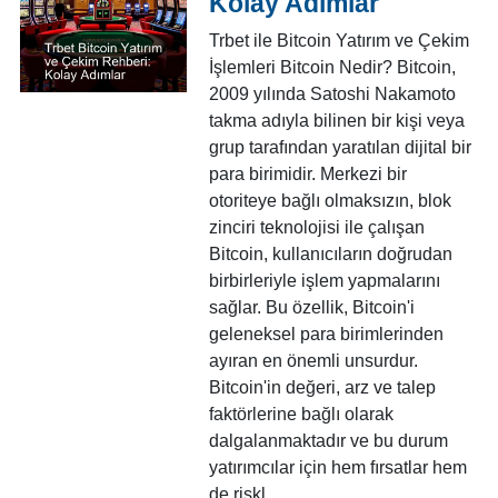
Kolay Adımlar
Trbet ile Bitcoin Yatırım ve Çekim
İşlemleri Bitcoin Nedir? Bitcoin,
2009 yılında Satoshi Nakamoto
takma adıyla bilinen bir kişi veya
grup tarafından yaratılan dijital bir
para birimidir. Merkezi bir
otoriteye bağlı olmaksızın, blok
zinciri teknolojisi ile çalışan
Bitcoin, kullanıcıların doğrudan
birbirleriyle işlem yapmalarını
sağlar. Bu özellik, Bitcoin'i
geleneksel para birimlerinden
ayıran en önemli unsurdur.
Bitcoin'in değeri, arz ve talep
faktörlerine bağlı olarak
dalgalanmaktadır ve bu durum
yatırımcılar için hem fırsatlar hem
de riskl...