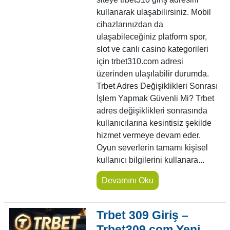
kullanarak ulaşabilirsiniz. Mobil
cihazlarınızdan da
ulaşabileceğiniz platform spor,
slot ve canlı casino kategorileri
için trbet310.com adresi
üzerinden ulaşılabilir durumda.
Trbet Adres Değişiklikleri Sonrası
İşlem Yapmak Güvenli Mi? Trbet
adres değişiklikleri sonrasında
kullanıcılarına kesintisiz şekilde
hizmet vermeye devam eder.
Oyun severlerin tamamı kişisel
kullanıcı bilgilerini kullanara...
Devamını Oku
Trbet 309 Giriş –
Trbet309.com Yeni