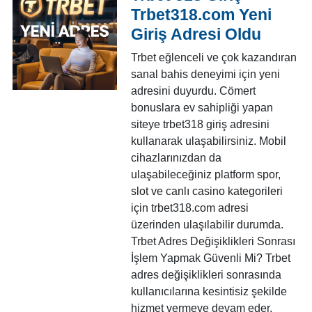
Trbet318.com Yeni
Giriş Adresi Oldu
Trbet eğlenceli ve çok kazandıran
sanal bahis deneyimi için yeni
adresini duyurdu. Cömert
bonuslara ev sahipliği yapan
siteye trbet318 giriş adresini
kullanarak ulaşabilirsiniz. Mobil
cihazlarınızdan da
ulaşabileceğiniz platform spor,
slot ve canlı casino kategorileri
için trbet318.com adresi
üzerinden ulaşılabilir durumda.
Trbet Adres Değişiklikleri Sonrası
İşlem Yapmak Güvenli Mi? Trbet
adres değişiklikleri sonrasında
kullanıcılarına kesintisiz şekilde
hizmet vermeye devam eder.