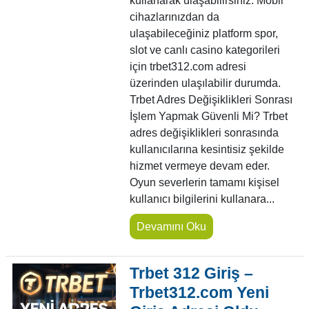
kullanarak ulaşabilirsiniz. Mobil
cihazlarınızdan da
ulaşabileceğiniz platform spor,
slot ve canlı casino kategorileri
için trbet312.com adresi
üzerinden ulaşılabilir durumda.
Trbet Adres Değişiklikleri Sonrası
İşlem Yapmak Güvenli Mi? Trbet
adres değişiklikleri sonrasında
kullanıcılarına kesintisiz şekilde
hizmet vermeye devam eder.
Oyun severlerin tamamı kişisel
kullanıcı bilgilerini kullanara...
Devamını Oku
Trbet 312 Giriş –
Trbet312.com Yeni