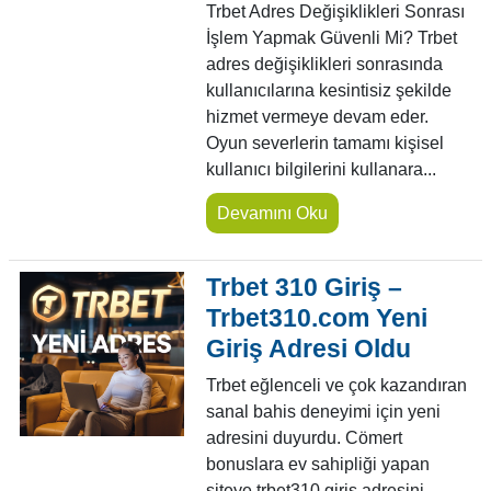
Trbet Adres Değişiklikleri Sonrası
İşlem Yapmak Güvenli Mi? Trbet
adres değişiklikleri sonrasında
kullanıcılarına kesintisiz şekilde
hizmet vermeye devam eder.
Oyun severlerin tamamı kişisel
kullanıcı bilgilerini kullanara...
Devamını Oku
Trbet 310 Giriş –
Trbet310.com Yeni
Giriş Adresi Oldu
Trbet eğlenceli ve çok kazandıran
sanal bahis deneyimi için yeni
adresini duyurdu. Cömert
bonuslara ev sahipliği yapan
siteye trbet310 giriş adresini